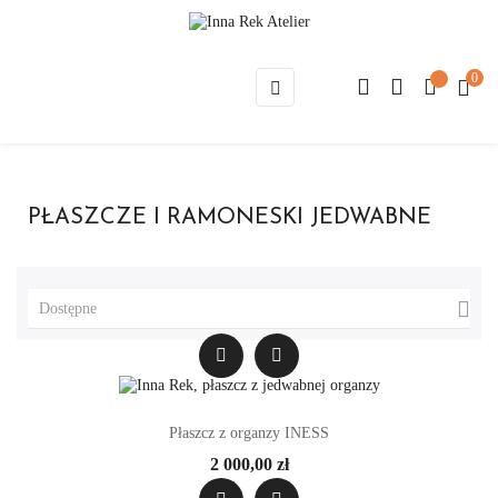
0
Toggle
☰
navigation
PŁASZCZE I RAMONESKI JEDWABNE

Dostępne
Płaszcz z organzy INESS
2 000,00 zł