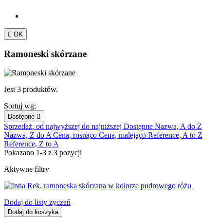

OK
Ramoneski skórzane
Jest 3 produktów.
Sortuj wg:
Dostępne

Sprzedaż, od najwyższej do najniższej
Dostępne
Nazwa, A do Z
Nazwa, Z do A
Cena, rosnąco
Cena, malejąco
Reference, A to Z
Reference, Z to A
Pokazano 1-3 z 3 pozycji
Aktywne filtry
Dodaj do listy życzeń
Dodaj do koszyka