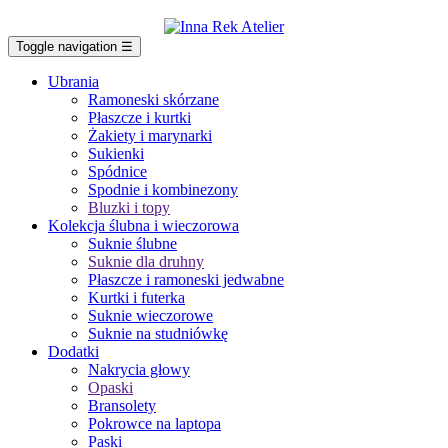
Toggle navigation
☰
Ubrania
Ramoneski skórzane
Płaszcze i kurtki
Żakiety i marynarki
Sukienki
Spódnice
Spodnie i kombinezony
Bluzki i topy
Kolekcja ślubna i wieczorowa
Suknie ślubne
Suknie dla druhny
Płaszcze i ramoneski jedwabne
Kurtki i futerka
Suknie wieczorowe
Suknie na studniówkę
Dodatki
Nakrycia głowy
Opaski
Bransolety
Pokrowce na laptopa
Paski