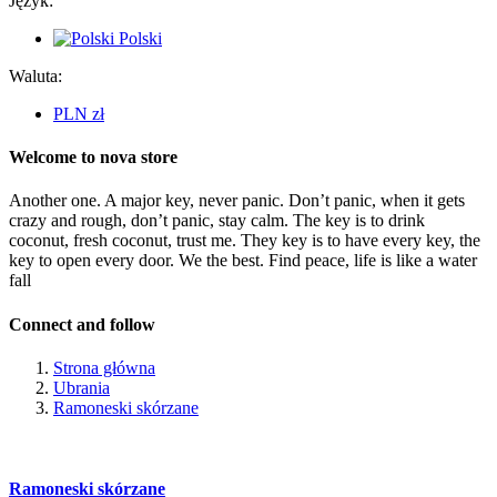
Język:
Polski
Waluta:
PLN zł
Welcome to nova store
Another one. A major key, never panic. Don’t panic, when it gets
crazy and rough, don’t panic, stay calm. The key is to drink
coconut, fresh coconut, trust me. They key is to have every key, the
key to open every door. We the best. Find peace, life is like a water
fall
Connect and follow
Strona główna
Ubrania
Ramoneski skórzane
Ramoneski skórzane