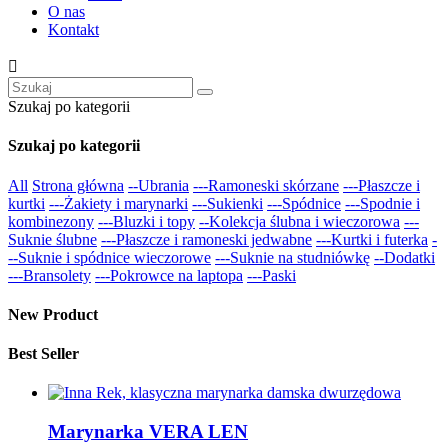
O nas
Kontakt

Szukaj po kategorii
Szukaj po kategorii
All
Strona główna
--Ubrania
---Ramoneski skórzane
---Płaszcze i
kurtki
---Żakiety i marynarki
---Sukienki
---Spódnice
---Spodnie i
kombinezony
---Bluzki i topy
--Kolekcja ślubna i wieczorowa
---
Suknie ślubne
---Płaszcze i ramoneski jedwabne
---Kurtki i futerka
-
--Suknie i spódnice wieczorowe
---Suknie na studniówkę
--Dodatki
---Bransolety
---Pokrowce na laptopa
---Paski
New Product
Best Seller
Marynarka VERA LEN